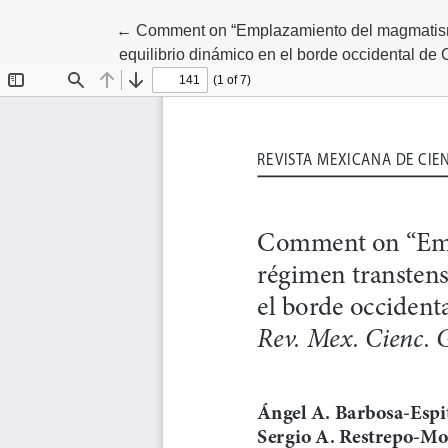
Return to Article Details
←
Comment on “Emplazamiento del magmatismo
equilibrio dinámico en el borde occidental de 