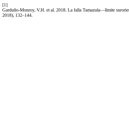
[1]
Garduño-Monroy, V.H. et al. 2018. La falla Tamazula—límite surorien
2018), 132–144.