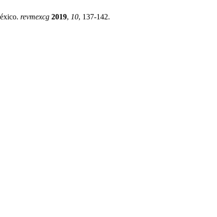
México.
revmexcg
2019
,
10
, 137-142.