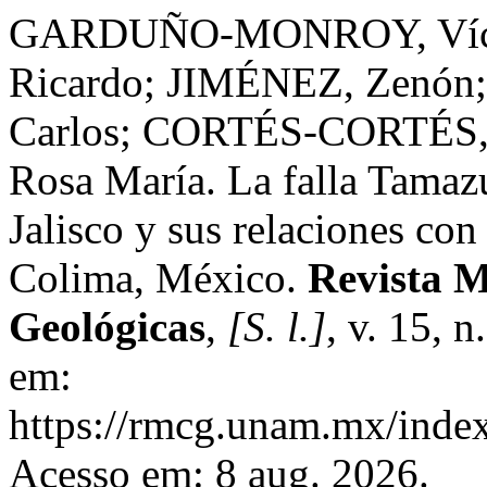
GARDUÑO-MONROY, Víct
Ricardo; JIMÉNEZ, Zenó
Carlos; CORTÉS-CORTÉS,
Rosa María. La falla Tamaz
Jalisco y sus relaciones co
Colima, México.
Revista M
Geológicas
,
[S. l.]
, v. 15, 
em:
https://rmcg.unam.mx/index
Acesso em: 8 aug. 2026.