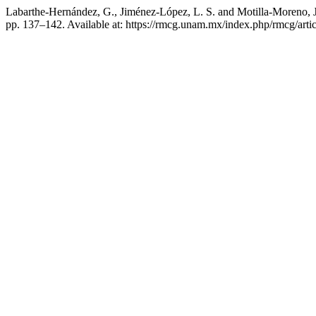
Labarthe-Hernández, G., Jiménez-López, L. S. and Motilla-Moreno, J.
pp. 137–142. Available at: https://rmcg.unam.mx/index.php/rmcg/arti