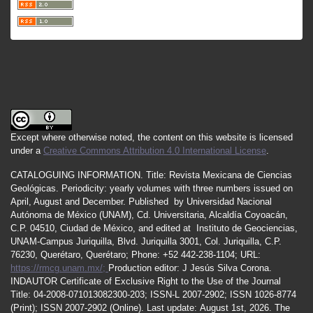
Except where otherwise noted, the content on this website is licensed
under a
Creative Commons Attribution 4.0 International License
.
CATALOGUING INFORMATION.
Title:
Revista Mexicana de Ciencias
Geológicas.
Periodicity
:
yearly
volumes
with
three
numbers
issued
on
April
,
August
and
December.
Published by
Universidad Nacional
Autónoma de México (UNAM), Cd. Universitaria, Alcaldía Coyoacán,
C.P. 04510, Ciudad de México, and edited at Instituto de Geociencias,
UNAM-Campus Juriquilla, Blvd. Juriquilla 3001, Col. Juriquilla, C.P.
76230, Querétaro, Querétaro; Phone: +52 442-238-1104; URL:
https://rmcg.unam.mx/;
Production editor: J Jesús Silva Corona.
INDAUTOR
Certificate
of Exclusive Right to the Use of the Journal
Title
: 04-2008-071013082300-203;
ISSN
-L
2007
-2902; ISSN 1026-8774
(Print); ISSN
2007
-2902 (Online). Last update:
August 1st, 2026
. The