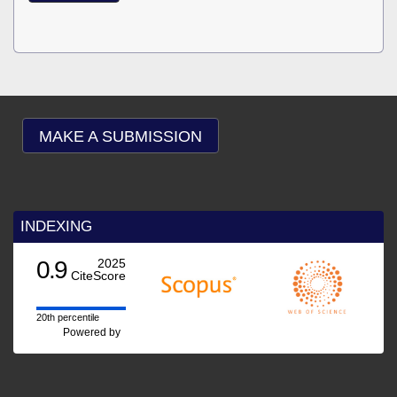
MAKE A SUBMISSION
INDEXING
2025
Score
e
ed by