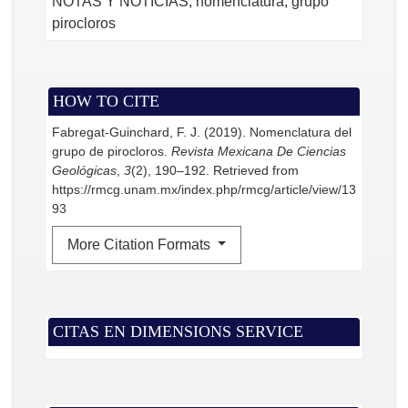
NOTAS Y NOTICIAS, nomenclatura, grupo
pirocloros
HOW TO CITE
Fabregat-Guinchard, F. J. (2019). Nomenclatura del
grupo de pirocloros.
Revista Mexicana De Ciencias
Geológicas
,
3
(2), 190–192. Retrieved from
https://rmcg.unam.mx/index.php/rmcg/article/view/13
93
More Citation Formats
CITAS EN DIMENSIONS SERVICE