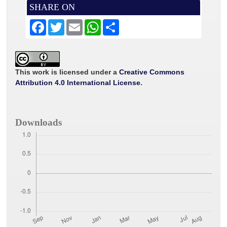
SHARE ON
F
T
E
W
S
a
w
m
h
h
c
i
a
a
a
e
t
i
t
r
b
t
l
s
e
o
e
A
o
r
p
This work is licensed under a
Creative Commons
k
p
Attribution 4.0 International License
.
Downloads