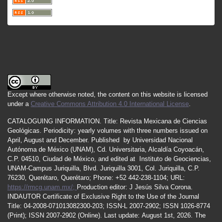
Except where otherwise noted, the content on this website is licensed
under a
Creative Commons Attribution 4.0 International License
.
CATALOGUING INFORMATION.
Title:
Revista Mexicana de Ciencias
Geológicas.
Periodicity
:
yearly
volumes
with
three
numbers
issued
on
April
,
August
and
December.
Published by
Universidad Nacional
Autónoma de México (UNAM), Cd. Universitaria, Alcaldía Coyoacán,
C.P. 04510, Ciudad de México, and edited at Instituto de Geociencias,
UNAM-Campus Juriquilla, Blvd. Juriquilla 3001, Col. Juriquilla, C.P.
76230, Querétaro, Querétaro; Phone: +52 442-238-1104; URL:
https://rmcg.unam.mx/;
Production editor: J Jesús Silva Corona.
INDAUTOR
Certificate
of Exclusive Right to the Use of the Journal
Title
: 04-2008-071013082300-203;
ISSN
-L
2007
-2902; ISSN 1026-8774
(Print); ISSN
2007
-2902 (Online). Last update:
August 1st, 2026
. The