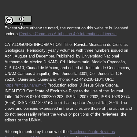
Except where otherwise noted, the content on this website is licensed
under a
Creative Commons Attribution 4.0 International License
.
CATALOGUING INFORMATION.
Title:
Revista Mexicana de Ciencias
Geológicas.
Periodicity
:
yearly
volumes
with
three
numbers
issued
on
April
,
August
and
December.
Published by
Universidad Nacional
Autónoma de México (UNAM), Cd. Universitaria, Alcaldía Coyoacán,
C.P. 04510, Ciudad de México, and edited at Instituto de Geociencias,
UNAM-Campus Juriquilla, Blvd. Juriquilla 3001, Col. Juriquilla, C.P.
76230, Querétaro, Querétaro; Phone: +52 442-238-1104; URL:
https://rmcg.unam.mx/;
Production editor: J Jesús Silva Corona.
INDAUTOR
Certificate
of Exclusive Right to the Use of the Journal
Title
: 04-2008-071013082300-203;
ISSN
-L
2007
-2902; ISSN 1026-8774
(Print); ISSN
2007
-2902 (Online). Last update:
August 1st, 2026
. The
views and opinions expressed in the articles are those of the author and
do not necessarily reflect the views or positions of the reviewers, the
editors or the UNAM.
Site implemented by the crew of the
Subdirección de Revistas