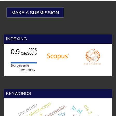
MAKE A SUBMISSION
INDEXING
0.9
2025
CiteScore
20th percentile
Powered by
KEYWORDS
late pleistocene
travertino
lagersttäte.
ois 3
lu-hf