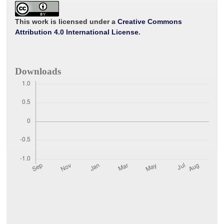
b
t
l
s
e
o
e
A
o
r
p
This work is licensed under a
Creative Commons
k
p
Attribution 4.0 International License
.
Downloads