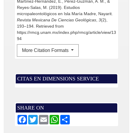
Martínez-Hernández, E., Pérez-Guzmán, A. M., &
Reyes-Salas, M. (2019). Estudios
micropaleontológicos en Isla María Madre, Nayarit.
Revista Mexicana De Ciencias Geológicas
,
3
(2),
193–194. Retrieved from
https://rmcg.unam.mx/index.php/rmcg/article/view/13
94
More Citation Formats
CITAS EN DIMENSIONS SERVICE
SHARE ON
F
T
E
W
S
a
w
m
h
h
c
i
a
a
a
e
t
i
t
r