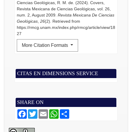
Ciencias Geológicas, R. M. de. (2024). Covers,
Revista Mexicana de Ciencias Geológicas, vol. 26,
num. 2, August 2009.
Revista Mexicana De Ciencias
Geológicas
,
26
(2). Retrieved from
https://rmcg.unam.mx/index.php/rmcg/article/view/18
27
More Citation Formats
CITAS EN DIMENSIONS SERVICE
SHARE ON
F
T
E
W
S
a
w
m
h
h
c
i
a
a
a
e
t
i
t
r
b
t
l
s
e