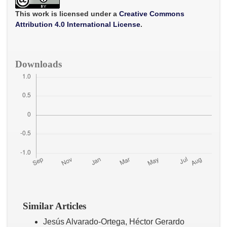
o
e
A
o
r
p
This work is licensed under a
Creative Commons
k
p
Attribution 4.0 International License
.
Downloads
Similar Articles
Jesús Alvarado-Ortega, Héctor Gerardo