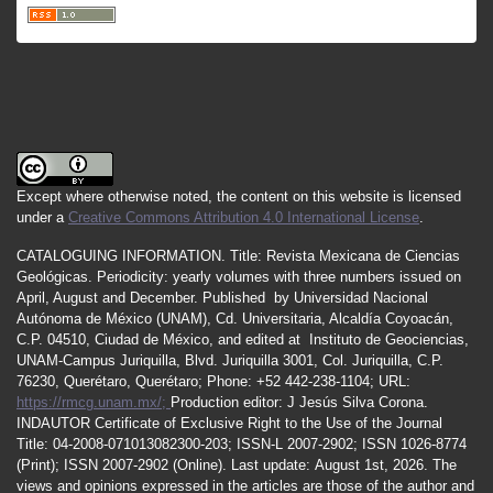
Except where otherwise noted, the content on this website is licensed
under a
Creative Commons Attribution 4.0 International License
.
CATALOGUING INFORMATION.
Title:
Revista Mexicana de Ciencias
Geológicas.
Periodicity
:
yearly
volumes
with
three
numbers
issued
on
April
,
August
and
December.
Published by
Universidad Nacional
Autónoma de México (UNAM), Cd. Universitaria, Alcaldía Coyoacán,
C.P. 04510, Ciudad de México, and edited at Instituto de Geociencias,
UNAM-Campus Juriquilla, Blvd. Juriquilla 3001, Col. Juriquilla, C.P.
76230, Querétaro, Querétaro; Phone: +52 442-238-1104; URL:
https://rmcg.unam.mx/;
Production editor: J Jesús Silva Corona.
INDAUTOR
Certificate
of Exclusive Right to the Use of the Journal
Title
: 04-2008-071013082300-203;
ISSN
-L
2007
-2902; ISSN 1026-8774
(Print); ISSN
2007
-2902 (Online). Last update:
August 1st, 2026
. The
views and opinions expressed in the articles are those of the author and