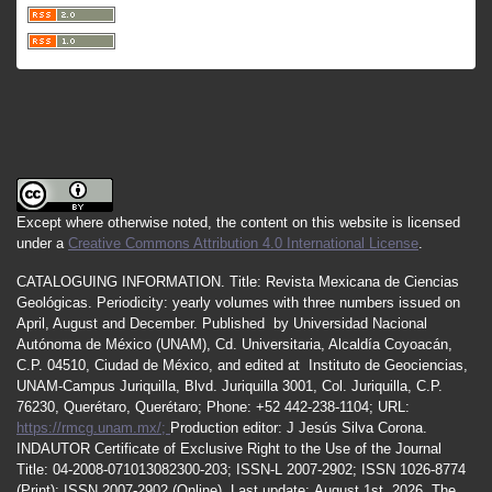
Except where otherwise noted, the content on this website is licensed
under a
Creative Commons Attribution 4.0 International License
.
CATALOGUING INFORMATION.
Title:
Revista Mexicana de Ciencias
Geológicas.
Periodicity
:
yearly
volumes
with
three
numbers
issued
on
April
,
August
and
December.
Published by
Universidad Nacional
Autónoma de México (UNAM), Cd. Universitaria, Alcaldía Coyoacán,
C.P. 04510, Ciudad de México, and edited at Instituto de Geociencias,
UNAM-Campus Juriquilla, Blvd. Juriquilla 3001, Col. Juriquilla, C.P.
76230, Querétaro, Querétaro; Phone: +52 442-238-1104; URL:
https://rmcg.unam.mx/;
Production editor: J Jesús Silva Corona.
INDAUTOR
Certificate
of Exclusive Right to the Use of the Journal
Title
: 04-2008-071013082300-203;
ISSN
-L
2007
-2902; ISSN 1026-8774
(Print); ISSN
2007
-2902 (Online). Last update:
August 1st, 2026
. The