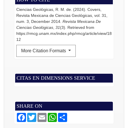
Ciencias Geológicas, R. M. de. (2024). Covers,
Revista Mexicana de Ciencias Geológicas, vol. 31,
num. 3, December 2014.
Revista Mexicana De
Ciencias Geológicas
,
31
(3). Retrieved from
https://rmcg.unam.mx/index.php/rmcg/article/view/18
12
More Citation Formats
CITAS EN DIMENSIONS SERVICE
SHARE ON
F
T
E
W
S
a
w
m
h
h
c
i
a
a
a