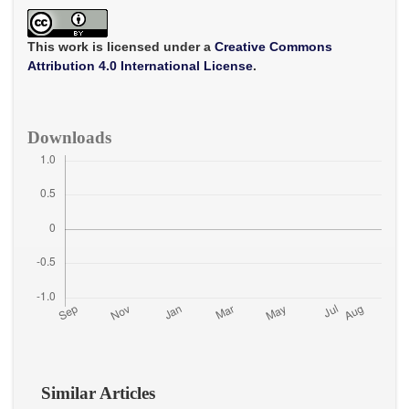
e
t
i
t
r
b
t
l
s
e
o
e
A
o
r
p
This work is licensed under a
Creative Commons
k
p
Attribution 4.0 International License
.
Downloads
Similar Articles