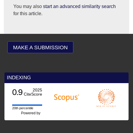
You may also
start an advanced similarity search
for this article.
MAKE A SUBMISSION
INDEXING
9
2025
CiteScore
percentile
Powered by